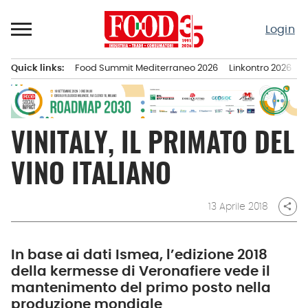
Passa
al
Login
contenuto
Quick links:
Food Summit Mediterraneo 2026
Linkontro 2026
F
Menu principale
VINITALY, IL PRIMATO DEL
VINO ITALIANO
13 Aprile 2018
share
In base ai dati Ismea, l’edizione 2018
della kermesse di Veronafiere vede il
mantenimento del primo posto nella
produzione mondiale