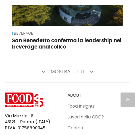
BEVERAGE
San Benedetto conferma la leadership nel
beverage analcolico
keyboard_arrow_down
keyboard_arrow_down
MOSTRA TUTTI
ABOUT
keyboard_arrow_up
Food Insights
Via Mazzini, 6
Lavori nella GDO?
43121 - Parma (ITALY)
Contatti
P.IVA: 01756990345