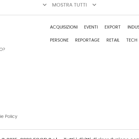
keyboard_arrow_down
keyboard_arrow_down
MOSTRA TUTTI
ACQUISIZIONI
EVENTI
EXPORT
INDU
PERSONE
REPORTAGE
RETAIL
TECH
DO?
ie Policy