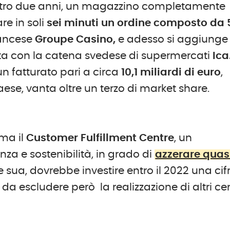
, entro due anni, un magazzino completamente
re in soli
sei minuti un ordine composto da 
francese
Groupe Casino,
e adesso si aggiunge
ta con la catena svedese di supermercati
Ica
n fatturato pari a circa
10,1 miliardi di euro
,
aese, vanta oltre un terzo di market share.
lma il
Customer Fulfillment Centre
, un
nza e sostenibilità, in grado di
azzerare quas
te sua, dovrebbe investire entro il 2022 una cif
 da escludere però la realizzazione di altri cen