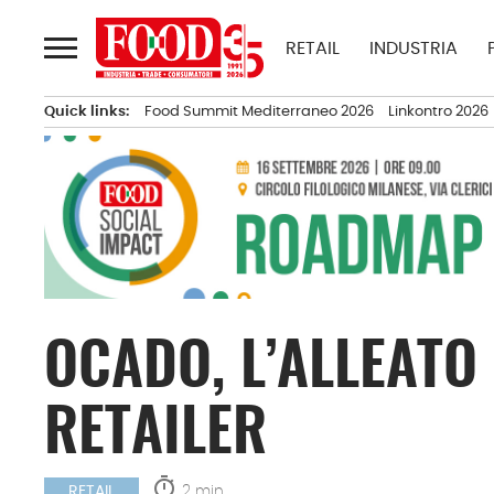
Passa
al
RETAIL
INDUSTRIA
contenuto
Quick links:
Food Summit Mediterraneo 2026
Linkontro 2026
OCADO, L’ALLEATO
RETAILER
timer
2 min.
RETAIL