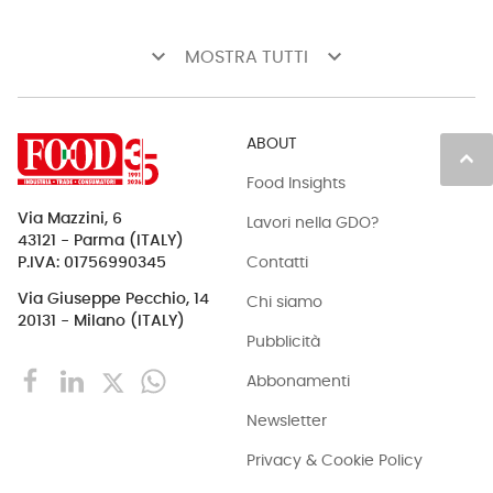
keyboard_arrow_down
keyboard_arrow_down
MOSTRA TUTTI
ABOUT
keyboard_arrow_up
Food Insights
Via Mazzini, 6
Lavori nella GDO?
43121 - Parma (ITALY)
Contatti
P.IVA: 01756990345
Via Giuseppe Pecchio, 14
Chi siamo
20131 - Milano (ITALY)
Pubblicità
Abbonamenti
Newsletter
Privacy & Cookie Policy