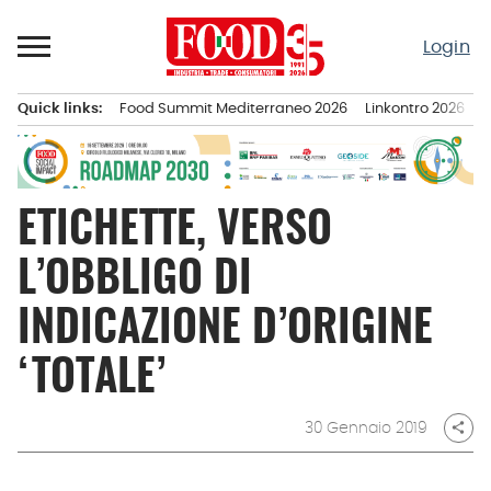
Passa
al
Login
contenuto
Quick links:
Food Summit Mediterraneo 2026
Linkontro 2026
F
Menu principale
ETICHETTE, VERSO
L’OBBLIGO DI
INDICAZIONE D’ORIGINE
‘TOTALE’
30 Gennaio 2019
share