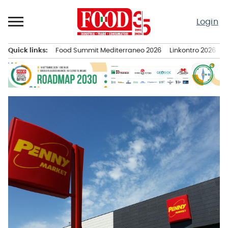
Passa
al
Login
contenuto
Quick links:
Food Summit Mediterraneo 2026
Linkontro 2026
F
Menu principale