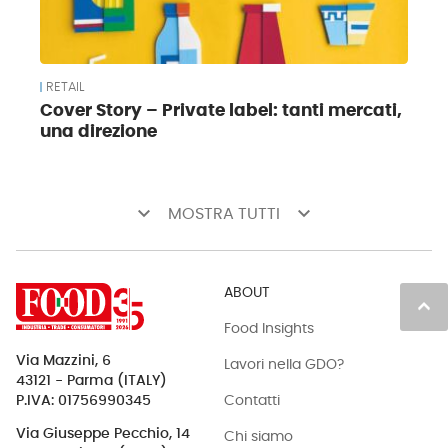
RETAIL
Cover Story – Private label: tanti mercati,
una direzione
keyboard_arrow_down
keyboard_arrow_down
MOSTRA TUTTI
ABOUT
keyboard_arrow_up
Food Insights
Via Mazzini, 6
Lavori nella GDO?
43121 - Parma (ITALY)
Contatti
P.IVA: 01756990345
Via Giuseppe Pecchio, 14
Chi siamo