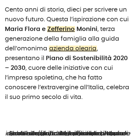
Cento anni di storia, dieci per scrivere un
nuovo futuro. Questa l’ispirazione con cui
Maria Flora e
Zefferino
Monini
, terza
generazione della famiglia alla guida
dell’omonima
azienda olearia
,
presentano il
Piano di Sostenibilità 2020
– 2030
, cuore delle iniziative con cui
l’impresa spoletina, che ha fatto
conoscere l’extravergine all’Italia, celebra
il suo primo secolo di vita.
affermano Maria Flora e Zefferino. “
Se oggi dovessimo rifare tutto, cambieremmo ben poco di quel che abbiamo fatto ieri”
“
Il presente ci impone invece una profonda riflessione: le nuove generazioni ci chiedono a gran voce di dare un contributo per rendere il mondo un posto migliore”.