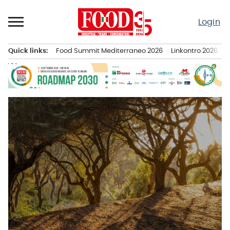
Passa
al
Login
contenuto
Quick links:
Food Summit Mediterraneo 2026
Linkontro 2026
F
Menu principale