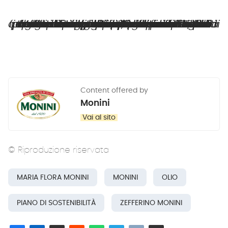
“Vogliamo guardare al futuro sicuri di aver attraversato questo secolo con fiducia e competenza, sempre fedeli alla nostra filosofia: non togliere nulla alla natura e al territorio. Da qui al 2030 ci siamo dati obiettivi stimolanti che allo stesso tempo rappresentano una grande sfida: ripensare non solo la nostra operatività, ma definire azioni concrete che necessitano di un cambiamento culturale diffuso e profondo. La nostra aspirazione è infatti far arrivare sulle tavole di un numero sempre maggiore di consumatori i prodotti di alta qualità, non solo in Italia ma anche nel resto del mondo. Tutto quello che riguarda l’olio extravergine d’oliva ci appassiona da sempre, per questo vorremo diventasse patrimonio di tutti”.
Content offered by
Monini
Vai al sito
© Riproduzione riservata
MARIA FLORA MONINI
MONINI
OLIO
PIANO DI SOSTENIBILITÀ
ZEFFERINO MONINI