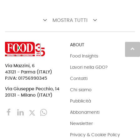
keyboard_arrow_down
keyboard_arrow_down
MOSTRA TUTTI
ABOUT
keyboard_arrow_up
Food Insights
Via Mazzini, 6
Lavori nella GDO?
43121 - Parma (ITALY)
Contatti
P.IVA: 01756990345
Via Giuseppe Pecchio, 14
Chi siamo
20131 - Milano (ITALY)
Pubblicità
Abbonamenti
Newsletter
Privacy & Cookie Policy