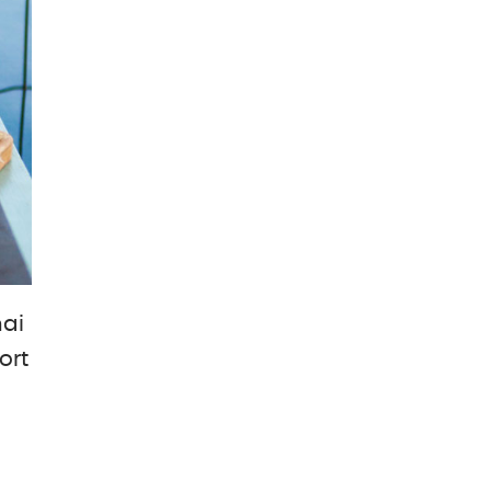
mai
ort