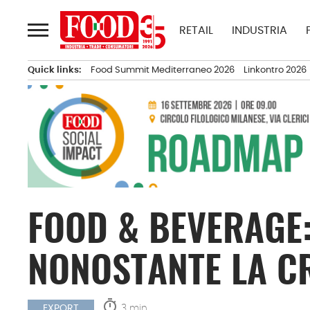
Passa
al
RETAIL
INDUSTRIA
contenuto
Quick links:
Food Summit Mediterraneo 2026
Linkontro 2026
FOOD & BEVERAGE:
NONOSTANTE LA CR
timer
3 min.
EXPORT