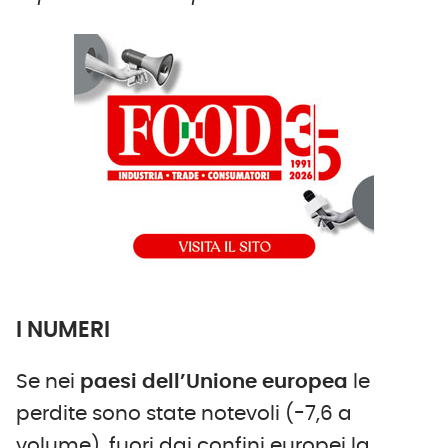
I NUMERI
Se nei
paesi dell’Unione europea
le
perdite sono state notevoli (-7,6 a
volume), fuori dai confini europei la