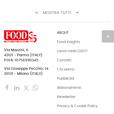
keyboard_arrow_down
keyboard_arrow_down
MOSTRA TUTTI
ABOUT
keyboard_arrow_up
Food Insights
Via Mazzini, 6
Lavori nella GDO?
43121 - Parma (ITALY)
Contatti
P.IVA: 01756990345
Via Giuseppe Pecchio, 14
Chi siamo
20131 - Milano (ITALY)
Pubblicità
Abbonamenti
Newsletter
Privacy & Cookie Policy