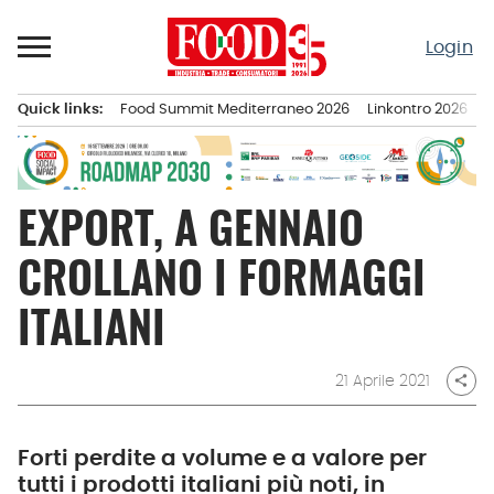
Passa
al
Login
contenuto
Quick links:
Food Summit Mediterraneo 2026
Linkontro 2026
F
Menu principale
EXPORT, A GENNAIO
CROLLANO I FORMAGGI
ITALIANI
21 Aprile 2021
share
Forti perdite a volume e a valore per
tutti i prodotti italiani più noti, in