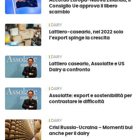
Accordo Europa-Nuova Zelanda, il
Consiglio Ue approva il libero
scambio
DAIRY
Lattiero-caseario, nel 2022 solo
l’export spinge la crescita
DAIRY
Lattiero caseario, Assolatte e US
Dairy a confronto
DAIRY
Assolatte: export e sostenibilità per
contrastare le difficoltà
DAIRY
Crisi Russia-Ucraina – Momenti bui
anche per il dairy