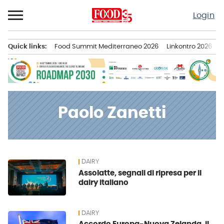
Passa
Login
al
contenuto
Quick links:
Food Summit Mediterraneo 2026
Linkontro 2026
F
Menu principale
Paolo Zanetti
DAIRY
News
Assolatte, segnali di ripresa per il
dairy italiano
DAIRY