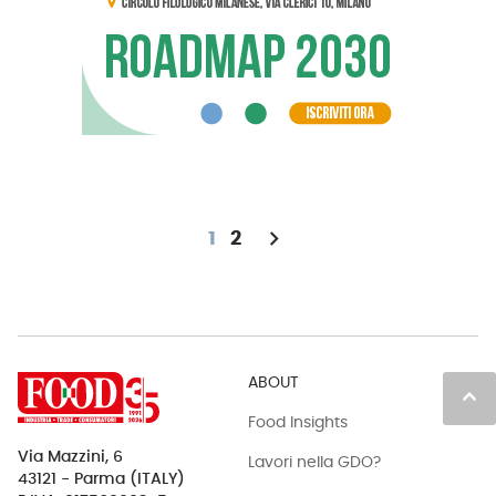
chevron_right
1
2
ABOUT
keyboard_arrow_up
Food Insights
Via Mazzini, 6
Lavori nella GDO?
43121 - Parma (ITALY)