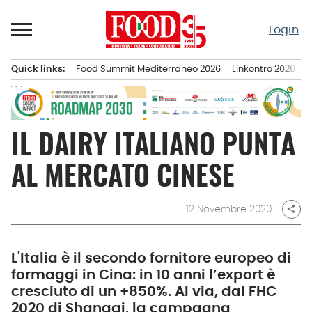
Passa
al
Login
contenuto
Quick links:
Food Summit Mediterraneo 2026
Linkontro 2026
F
Menu principale
IL DAIRY ITALIANO PUNTA
AL MERCATO CINESE
12 Novembre 2020
share
L'Italia è il secondo fornitore europeo di
formaggi in Cina: in 10 anni l’export è
cresciuto di un +850%. Al via, dal FHC
2020 di Shangai, la campagna