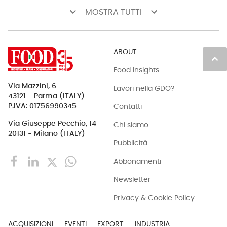
keyboard_arrow_down
keyboard_arrow_down
MOSTRA TUTTI
ABOUT
keyboard_arrow_up
Food Insights
Via Mazzini, 6
Lavori nella GDO?
43121 - Parma (ITALY)
Contatti
P.IVA: 01756990345
Via Giuseppe Pecchio, 14
Chi siamo
20131 - Milano (ITALY)
Pubblicità
Abbonamenti
Newsletter
Privacy & Cookie Policy
ACQUISIZIONI
EVENTI
EXPORT
INDUSTRIA