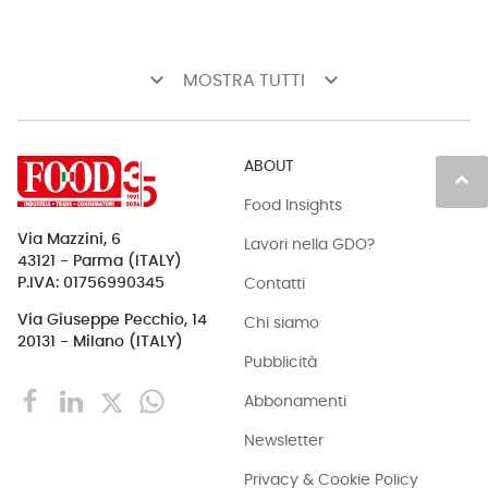
keyboard_arrow_down
keyboard_arrow_down
MOSTRA TUTTI
ABOUT
keyboard_arrow_up
Food Insights
Via Mazzini, 6
Lavori nella GDO?
43121 - Parma (ITALY)
Contatti
P.IVA: 01756990345
Via Giuseppe Pecchio, 14
Chi siamo
20131 - Milano (ITALY)
Pubblicità
Abbonamenti
Newsletter
Privacy & Cookie Policy