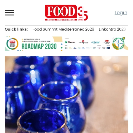
Passa
al
Login
contenuto
Quick links:
Food Summit Mediterraneo 2026
Linkontro 2026
F
Menu principale