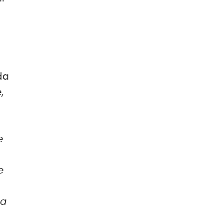
 da
,
e
e
la