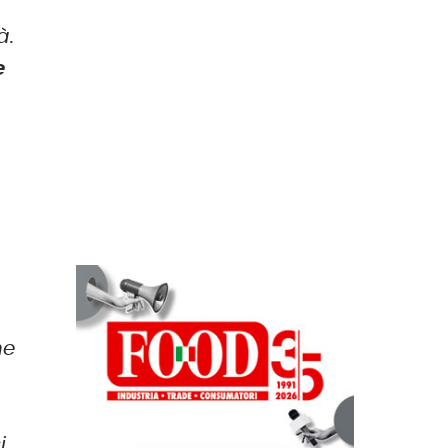
à.
e
he
i