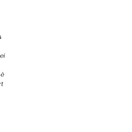
&
s
o
ei
 è
rt