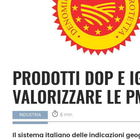
PRODOTTI DOP E I
VALORIZZARE LE P
timer
8 min.
INDUSTRIA
Il sistema italiano delle indicazioni geog