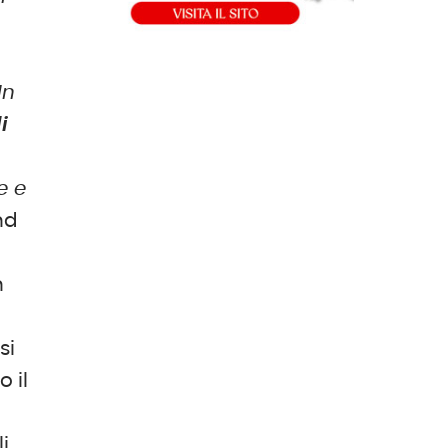
In
i
e e
nd
n
si
 il
i