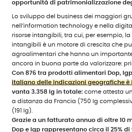
opportunità di patrimonializzazione degl
Lo sviluppo
del business dei maggiori gru
nell’information technology e nella digit
risorse intangibili, tra cui, per esempio, l
intangibili è un motore di crescita che pu
agroalimentari che hanno un importante e 
ancora in buona parte da valorizzare: prim
Con 876 tra prodotti alimentari Dop, Igp
italiano delle indicazioni geografiche è
vanta 3.358 Ig in totale:
come attesta un 
a distanza da Francia (750 Ig complessive
(191 Ig).
Grazie a un fatturato annuo di oltre 10 mi
Dop e Igp rappresentano circa il 25% di 