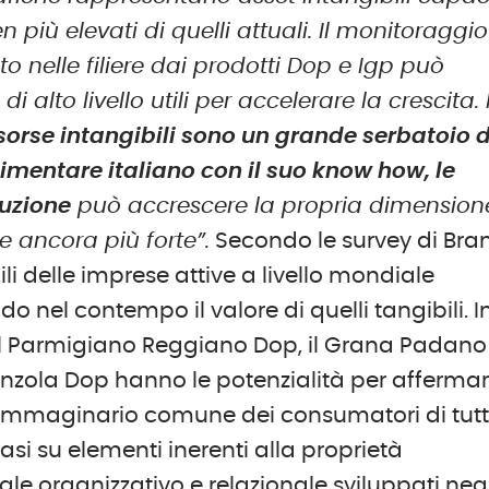
 più elevati di quelli attuali. Il monitoraggio
to nelle filiere dai prodotti Dop e Igp può
i alto livello utili per accelerare la crescita. 
isorse intangibili sono un grande serbatoio d
limentare italiano con il suo know how, le
duzione
può accrescere la propria dimension
 ancora più forte”.
Secondo le survey di Bra
ili delle imprese attive a livello mondiale
o nel contempo il valore di quelli tangibili. I
e il Parmigiano Reggiano Dop, il Grana Padano
onzola Dop hanno le potenzialità per affermar
l’immaginario comune dei consumatori di tutto
si su elementi inerenti alla proprietà
tale organizzativo e relazionale sviluppati negl