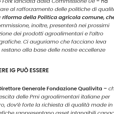
to Fork lanciata dalla Commissione Ue
– ha
re al rafforzamento delle politiche di qualit
a
riforma della Politica agricola comune, ch
ommissione, inoltre, presenterà nei prossimi
ne dei prodotti agroalimentari e l’altro
eografiche. Ci auguriamo che facciano leva
he restano alla base delle nostre eccellenze
IERE IG PUÒ ESSERE
Direttore Generale Fondazione Qualivita
–
c
rescita delle Pmi agroalimentari italiane per
ro, dov’è forte la richiesta di qualità made in
grafiche rappresentano asset intangibili capac