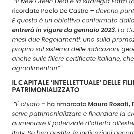
“Il New Green Deal e la strategia Farm 
ricordato Paolo De Castro –
devono punta
E questo è un obiettivo confermato dall
entrerà in vigore da gennaio 2023
. La C
mesi due Regolamenti: uno sulla promozio
proprio sul sistema delle indicazioni g
anche sulle filiere certificate italiane, c
agroalimentari”.
IL CAPITALE ‘INTELLETTUALE’ DELLE FIL
PATRIMONIALIZZATO
“È chiaro
– ha rimarcato
Mauro Rosati, 
serve patrimonializzare e finanziare la c
aumentare il potenziale d’offerta all’este
Italy. Se ben gestite, le indicazioni geo