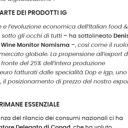
PARTE DEI PRODOTTI IG
he e l’evoluzione economica dell’Italian food 
otto gli occhi di tutti
– ha sottolineato
Deni
 e Wine Monitor Nomisma
–,
così come il ruol
 mercato globale. La propensione all’export d
a fronte del 25% dell’intera produzione
uro fatturati dalle specialità Dop e Igp, uno
o, il posizionamento di prezzo del nostro expo
 RIMANE ESSENZIALE
anza del rilancio dei consumi nazionali ci ha
atore Delegato di Conad
, che ha voluto