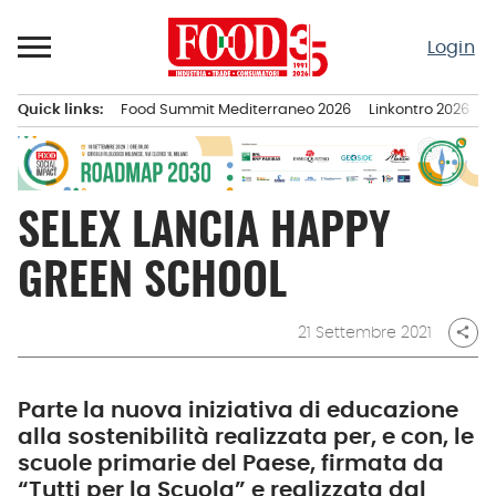
Passa
al
Login
contenuto
Quick links:
Food Summit Mediterraneo 2026
Linkontro 2026
F
Menu principale
SELEX LANCIA HAPPY
GREEN SCHOOL
21 Settembre 2021
share
Parte la nuova iniziativa di educazione
alla sostenibilità realizzata per, e con, le
scuole primarie del Paese, firmata da
“Tutti per la Scuola” e realizzata dal