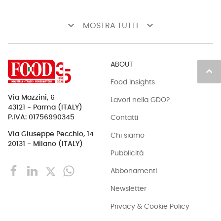
keyboard_arrow_down
keyboard_arrow_down
MOSTRA TUTTI
ABOUT
keyboard_arrow_up
Food Insights
Via Mazzini, 6
Lavori nella GDO?
43121 - Parma (ITALY)
Contatti
P.IVA: 01756990345
Via Giuseppe Pecchio, 14
Chi siamo
20131 - Milano (ITALY)
Pubblicità
Abbonamenti
Newsletter
Privacy & Cookie Policy