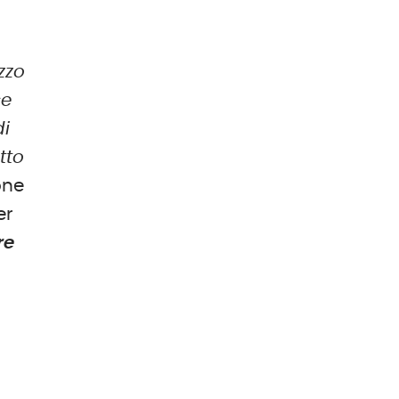
a
izzo
ce
di
tto
one
er
re