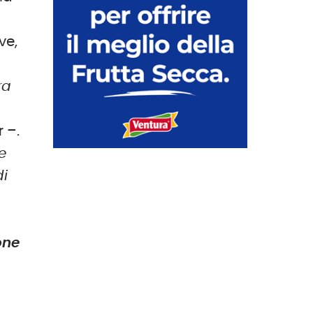
ve,
ra
r
–.
e
di
one