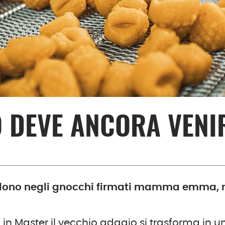
O DEVE ANCORA VENI
ndono negli gnocchi firmati mamma emma, m
o in Master il vecchio adagio si trasforma in u