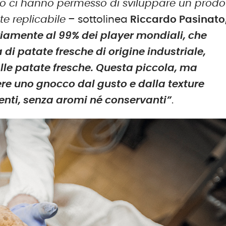
rno ci hanno permesso di sviluppare un prodo
te replicabile
– sottolinea
Riccardo Pasinato
iamente al 99% dei player mondiali, che
a di patate fresche di origine industriale,
lle patate fresche. Questa piccola, ma
ere uno gnocco dal gusto e dalla texture
ienti, senza aromi né conservanti”
.