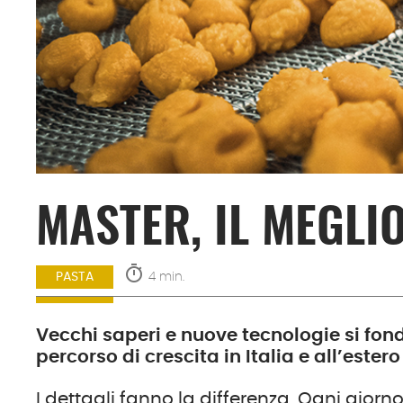
MASTER, IL MEGLI
timer
4 min.
PASTA
Vecchi saperi e nuove tecnologie si fo
percorso di crescita in Italia e all’estero
I dettagli fanno la differenza. Ogni giorn