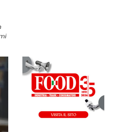
n
imi