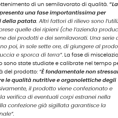
ottenimento di un semilavorato di qualità.
“
L
ppresenta una fase importantissima per
i della patata
. Altri fattori di rilievo sono l’util
prese quelle dei ripieni (che l’azienda produ
ione dei prodotti e dei semilavorati. Una serie 
o poi, in sole sette ore, di giungere al prodo
uccia e sporca di terra”
. La fase di miscelazi
co sono state studiate e calibrate nel tempo p
à del prodotto:
“
È fondamentale non stressa
le qualità nutritive e organolettiche degli
sivamente, il prodotto viene confezionato e
a verifica di eventuali corpi estranei nella
lla confezione già sigillata garantisce la
nale”.