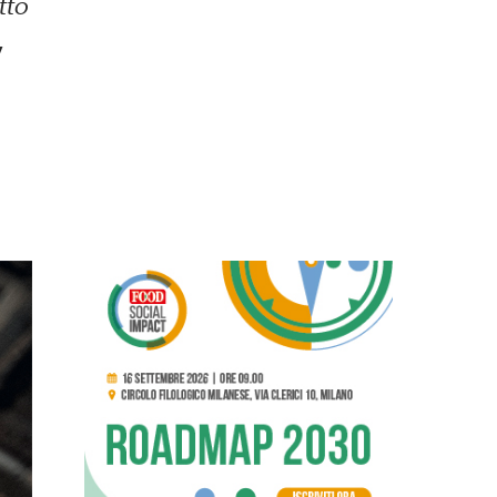
tto
,