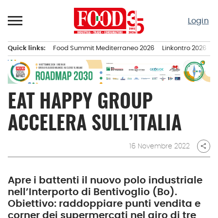
Passa
al
Login
contenuto
Quick links:
Food Summit Mediterraneo 2026
Linkontro 2026
F
Menu principale
EAT HAPPY GROUP
ACCELERA SULL’ITALIA
16 Novembre 2022
share
Apre i battenti il nuovo polo industriale
nell’Interporto di Bentivoglio (Bo).
Obiettivo: raddoppiare punti vendita e
corner dei supermercati nel giro di tre