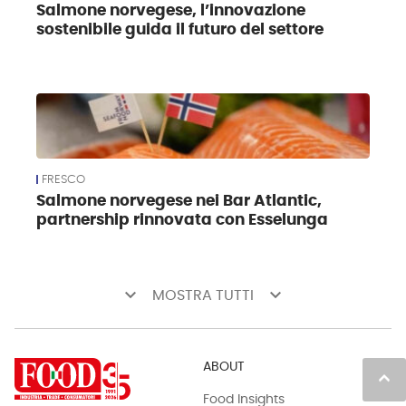
Salmone norvegese, l’innovazione
sostenibile guida il futuro del settore
FRESCO
Salmone norvegese nei Bar Atlantic,
partnership rinnovata con Esselunga
keyboard_arrow_down
keyboard_arrow_down
MOSTRA TUTTI
ABOUT
keyboard_arrow_up
Food Insights