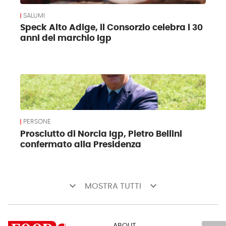
SALUMI
Speck Alto Adige, il Consorzio celebra i 30
anni del marchio Igp
PERSONE
Prosciutto di Norcia Igp, Pietro Bellini
confermato alla Presidenza
keyboard_arrow_down
keyboard_arrow_down
MOSTRA TUTTI
ABOUT