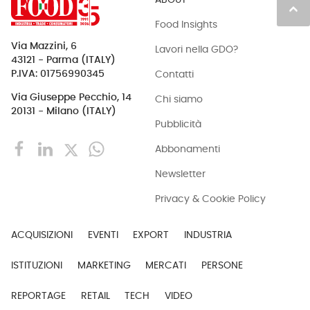
keyboard_arrow_up
Food Insights
Via Mazzini, 6
Lavori nella GDO?
43121 - Parma (ITALY)
Contatti
P.IVA: 01756990345
Via Giuseppe Pecchio, 14
Chi siamo
20131 - Milano (ITALY)
Pubblicità
Abbonamenti
Newsletter
Privacy & Cookie Policy
ACQUISIZIONI
EVENTI
EXPORT
INDUSTRIA
ISTITUZIONI
MARKETING
MERCATI
PERSONE
REPORTAGE
RETAIL
TECH
VIDEO