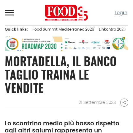
Passa
al
Login
contenuto
Quick links:
Food Summit Mediterraneo 2026
Linkontro 2026
F
Menu principale
MORTADELLA, IL BANCO
TAGLIO TRAINA LE
VENDITE
21 Settembre 2023
share
Lo scontrino medio più basso rispetto
agli altri salumi rappresenta un