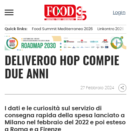
Passa
al
Login
contenuto
Quick links:
Food Summit Mediterraneo 2026
Linkontro 2026
F
Menu principale
DELIVEROO HOP COMPIE
DUE ANNI
27 Febbraio 2024
share
I dati e le curiosità sul servizio di
consegna rapida della spesa lanciato a
Milano nel febbraio del 2022 e poi esteso
a Roma e a Firenze