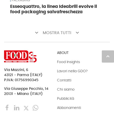
PACKAGING
Esseoquattro, la linea Ideabrill evolve il
food packaging salvafreschezza
keyboard_arrow_down
keyboard_arrow_down
MOSTRA TUTTI
ABOUT
keyboard_arrow_up
Food Insights
Via Mazzini, 6
Lavori nella GDO?
43121 - Parma (ITALY)
Contatti
P.IVA: 01756990345
Via Giuseppe Pecchio, 14
Chi siamo
20131 - Milano (ITALY)
Pubblicità
Abbonamenti