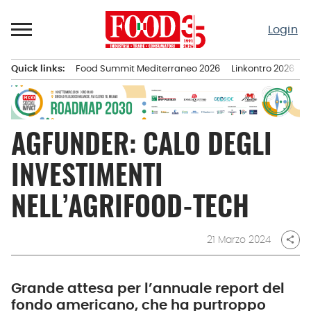
Passa
al
Login
contenuto
Quick links:
Food Summit Mediterraneo 2026
Linkontro 2026
F
Menu principale
AGFUNDER: CALO DEGLI
INVESTIMENTI
NELL’AGRIFOOD-TECH
21 Marzo 2024
share
Grande attesa per l’annuale report del
fondo americano, che ha purtroppo