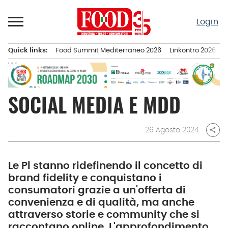
Passa
al
Login
contenuto
Quick links:
Food Summit Mediterraneo 2026
Linkontro 2026
F
Menu principale
SOCIAL MEDIA E MDD
26 Agosto 2024
share
Le Pl stanno ridefinendo il concetto di
brand fidelity e conquistano i
consumatori grazie a un'offerta di
convenienza e di qualità, ma anche
attraverso storie e community che si
raccontano online. L'approfondimento