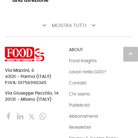
una direzione
keyboard_arrow_down
keyboard_arrow_down
MOSTRA TUTTI
ABOUT
keyboard_arrow_up
Food Insights
Via Mazzini, 6
Lavori nella GDO?
43121 - Parma (ITALY)
Contatti
P.IVA: 01756990345
Via Giuseppe Pecchio, 14
Chi siamo
20131 - Milano (ITALY)
Pubblicità
Abbonamenti
Newsletter