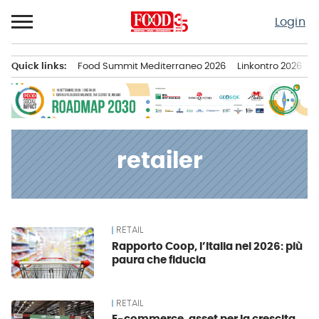
Passa
Login
al
contenuto
Quick links:
Food Summit Mediterraneo 2026
Linkontro 2026
F
Menu principale
retailer
RETAIL
News
Rapporto Coop, l’Italia nel 2026: più
paura che fiducia
RETAIL