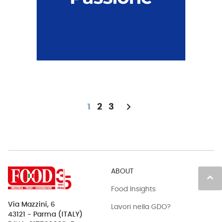
chevron_right
1
2
3
ABOUT
keyboard_arrow_up
Food Insights
Via Mazzini, 6
Lavori nella GDO?
43121 - Parma (ITALY)