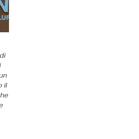
di
i
 un
 il
che
 e