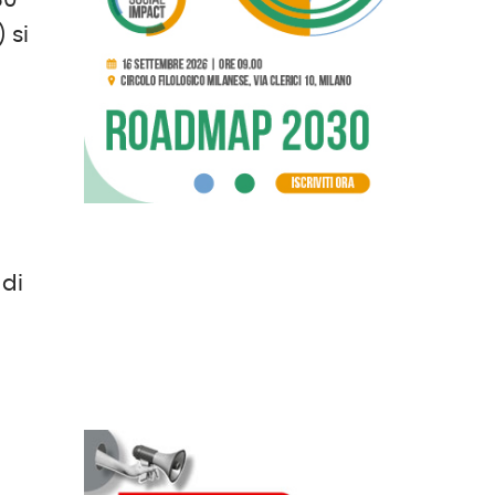
30
 si
 di