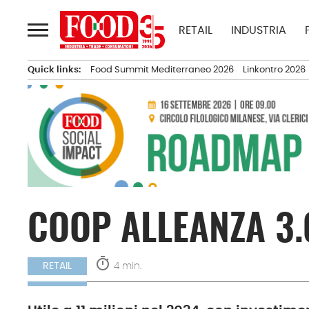
Passa
al
RETAIL
INDUSTRIA
contenuto
Quick links:
Food Summit Mediterraneo 2026
Linkontro 2026
COOP ALLEANZA 3.
timer
4 min.
RETAIL