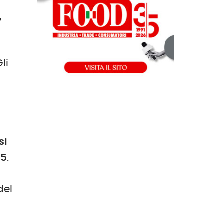
,
li
si
25
.
del