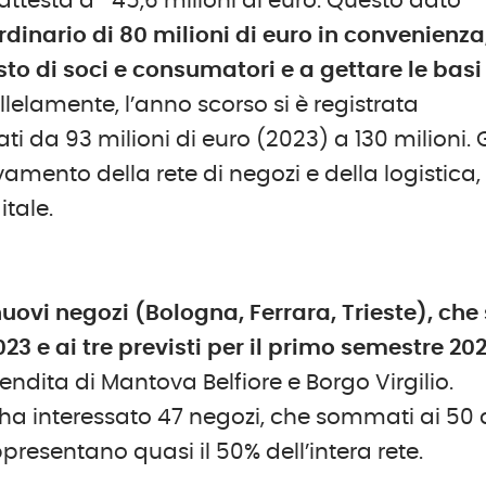
i attesta a -45,6 milioni di euro. Questo dato
rdinario di 80 milioni di euro in convenienza
sto di soci e consumatori e a gettare le basi
allelamente, l’anno scorso si è registrata
i da 93 milioni di euro (2023) a 130 milioni. G
ovamento della rete di negozi e della logistica,
tale.
uovi negozi (Bologna, Ferrara, Trieste), che 
023 e ai
tre
previsti per il primo semestre 20
 vendita di Mantova Belfiore e Borgo Virgilio.
e ha interessato 47 negozi, che sommati ai 50 
resentano quasi il 50% dell’intera rete.