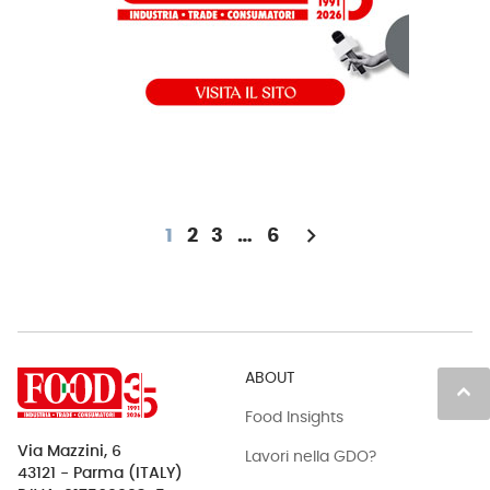
chevron_right
1
2
3
…
6
ABOUT
keyboard_arrow_up
Food Insights
Via Mazzini, 6
Lavori nella GDO?
43121 - Parma (ITALY)