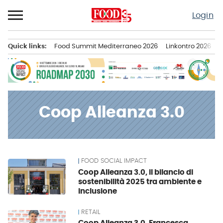
Passa
Login
al
contenuto
Quick links:
Food Summit Mediterraneo 2026
Linkontro 2026
F
Menu principale
Coop Alleanza 3.0
FOOD SOCIAL IMPACT
News
Coop Alleanza 3.0, il bilancio di
sostenibilità 2025 tra ambiente e
inclusione
RETAIL