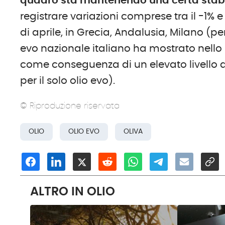
quadro sta mantenendo una certa stabili
registrare variazioni comprese tra il -1% 
di aprile, in Grecia, Andalusia, Milano (per
evo nazionale italiano ha mostrato nello s
come conseguenza di un elevato livello di
per il solo olio evo).
© Riproduzione riservata
OLIO
OLIO EVO
OLIVA
ALTRO IN OLIO