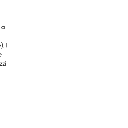
 a
, i
e
zzi