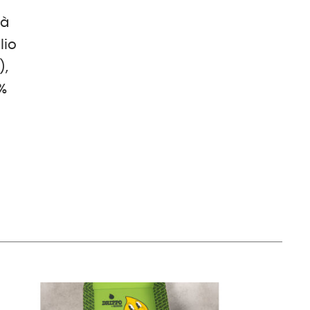
tà
lio
),
9%