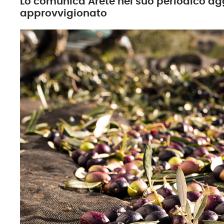
Lo comunica Aretè nel suo periodico ag
approvvigionato