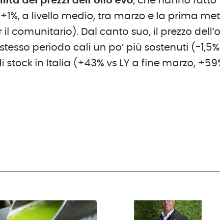
tà dei prezzi dell’olio evo
, che hanno fatto
e +1%, a livello medio, tra marzo e la prima me
 il comunitario). Dal canto suo, il prezzo dell’o
tesso periodo cali un po’ più sostenuti (-1,5%
 stock in Italia (+43% vs LY a fine marzo, +5