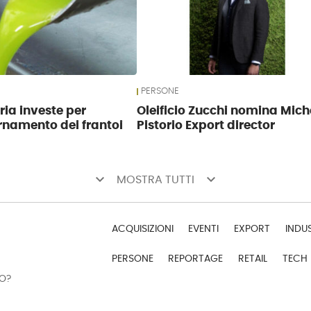
PERSONE
ria investe per
Oleificio Zucchi nomina Mich
namento dei frantoi
Pistorio Export director
keyboard_arrow_down
keyboard_arrow_down
MOSTRA TUTTI
ACQUISIZIONI
EVENTI
EXPORT
INDU
PERSONE
REPORTAGE
RETAIL
TECH
DO?