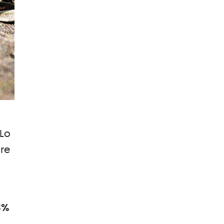
 Lo
ore
3%