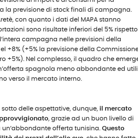
evisione di import e di consumi per la
 la previsione di stock finali di campagna.
retè, con quanto i dati del MAPA stanno
tazioni sono risultate inferiori del 5% rispetto
’intera campagna nelle previsioni della
del +8% (+5% la previsione della Commissione)
tro +5%). Nel complesso, il quadro che emerg
un’offerta spagnola meno abbondante ed utili
no verso il mercato interno.
sotto delle aspettative, dunque,
il mercato
pprovvigionato
, grazie ad un buon livello di
 un’abbondante offerta tunisina.
Questo