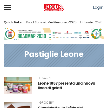
Passa
Login
al
contenuto
Quick links:
Food Summit Mediterraneo 2026
Linkontro 2026
F
Menu principale
Pastiglie Leone
FROZEN
News
Leone 1857 presenta una nuova
linea di gelati
GROCERY