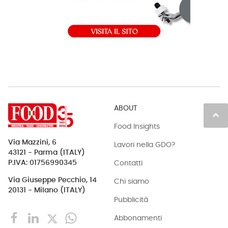
ABOUT
keyboard_arrow_up
Food Insights
Via Mazzini, 6
Lavori nella GDO?
43121 - Parma (ITALY)
Contatti
P.IVA: 01756990345
Via Giuseppe Pecchio, 14
Chi siamo
20131 - Milano (ITALY)
Pubblicità
Abbonamenti