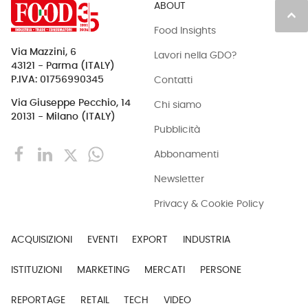
ABOUT
keyboard_arrow_up
Food Insights
Via Mazzini, 6
Lavori nella GDO?
43121 - Parma (ITALY)
Contatti
P.IVA: 01756990345
Via Giuseppe Pecchio, 14
Chi siamo
20131 - Milano (ITALY)
Pubblicità
Abbonamenti
Newsletter
Privacy & Cookie Policy
ACQUISIZIONI
EVENTI
EXPORT
INDUSTRIA
ISTITUZIONI
MARKETING
MERCATI
PERSONE
REPORTAGE
RETAIL
TECH
VIDEO