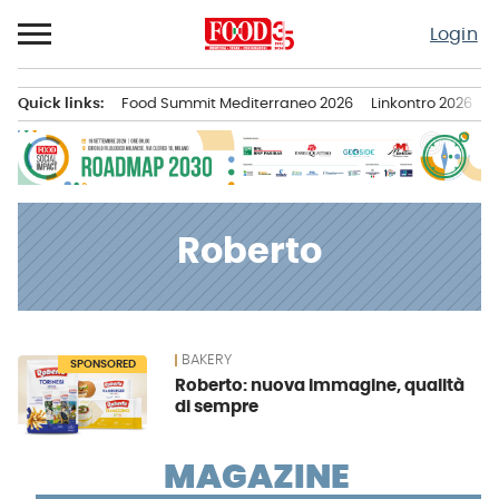
Passa
Login
al
contenuto
Quick links:
Food Summit Mediterraneo 2026
Linkontro 2026
F
Menu principale
Roberto
BAKERY
News
SPONSORED
Roberto: nuova immagine, qualità
di sempre
MAGAZINE