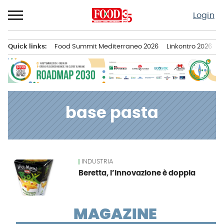
Passa
Login
al
contenuto
Quick links:
Food Summit Mediterraneo 2026
Linkontro 2026
F
Menu principale
base pasta
INDUSTRIA
News
Beretta, l’innovazione è doppia
MAGAZINE