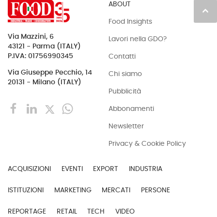
ABOUT
keyboard_arrow_up
Food Insights
Via Mazzini, 6
Lavori nella GDO?
43121 - Parma (ITALY)
Contatti
P.IVA: 01756990345
Via Giuseppe Pecchio, 14
Chi siamo
20131 - Milano (ITALY)
Pubblicità
Abbonamenti
Newsletter
Privacy & Cookie Policy
ACQUISIZIONI
EVENTI
EXPORT
INDUSTRIA
ISTITUZIONI
MARKETING
MERCATI
PERSONE
REPORTAGE
RETAIL
TECH
VIDEO