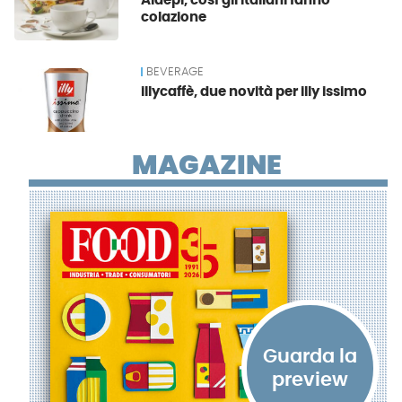
Aidepi, così gli italiani fanno
colazione
BEVERAGE
illycaffè, due novità per illy issimo
MAGAZINE