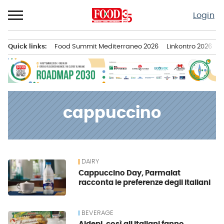
Passa
Login
al
contenuto
Quick links:
Food Summit Mediterraneo 2026
Linkontro 2026
F
Menu principale
cappuccino
DAIRY
News
Cappuccino Day, Parmalat
racconta le preferenze degli italiani
BEVERAGE