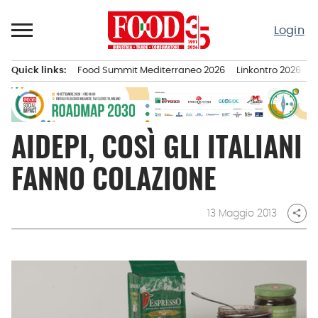
Passa
al
Login
contenuto
Quick links:
Food Summit Mediterraneo 2026
Linkontro 2026
F
Menu principale
AIDEPI, COSÌ GLI ITALIANI
FANNO COLAZIONE
13 Maggio 2013
share