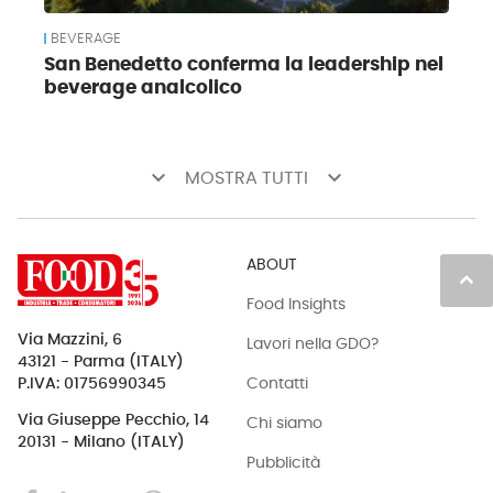
BEVERAGE
San Benedetto conferma la leadership nel
beverage analcolico
keyboard_arrow_down
keyboard_arrow_down
MOSTRA TUTTI
ABOUT
keyboard_arrow_up
Food Insights
Via Mazzini, 6
Lavori nella GDO?
43121 - Parma (ITALY)
Contatti
P.IVA: 01756990345
Via Giuseppe Pecchio, 14
Chi siamo
20131 - Milano (ITALY)
Pubblicità