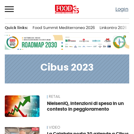
Passa
Login
al
contenuto
Quick links:
Food Summit Mediterraneo 2026
Linkontro 2026
F
Menu principale
Cibus 2023
RETAIL
News
NielsenIQ, intenzioni di spesa in un
contesto in peggioramento
VIDEO