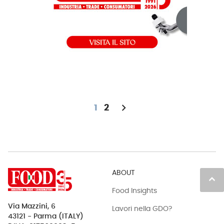
chevron_right
1
2
ABOUT
keyboard_arrow_up
Food Insights
Via Mazzini, 6
Lavori nella GDO?
43121 - Parma (ITALY)