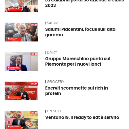
La Calabria porta 30 aziende a Cibus
2023
SALUMI
Salumi Piacentini, focus sull’alta
gamma
DAIRY
Gruppo Marenchino punta sul
Piemonte per i nuovi lanci
GROCERY
Enervit scommette sul rich in
protein
FRESCO
Ventuno19, il ready to eat è servito