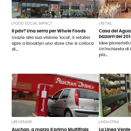
FOOD SOCIAL IMPACT
RETAIL
Il pdv? Una serra per Whole Foods
Casa del Agua,
bizzarri del 20
Grazie alla sua visione 'local', il retailer
Idee pioneristic
apre a Brooklyn uno store che si colloca
Un’inchiesta di 
di…
più…
BEVERAGE
INDUSTRIA
Auchan, a marzo il primo Multifrais
La Linea Verde