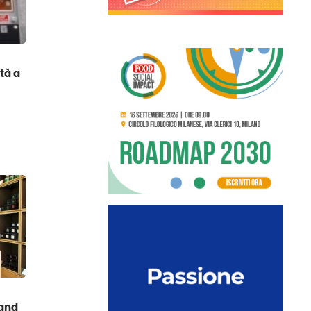
tà a
rand