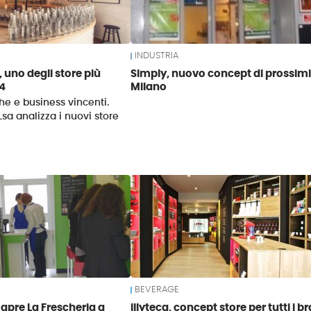
INDUSTRIA
 uno degli store più
Simply, nuovo concept di prossimi
14
Milano
he e business vincenti.
Lsa analizza i nuovi store
BEVERAGE
 apre La Frescheria a
illyteca, concept store per tutti i b