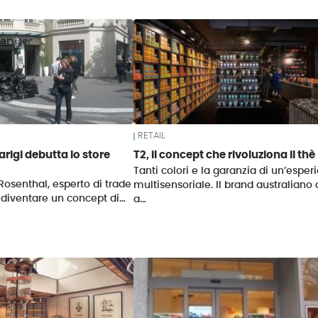
RETAIL
arigi debutta lo store
T2, il concept che rivoluziona il thè
Tanti colori e la garanzia di un’esper
osenthal, esperto di trade
multisensoriale. Il brand australiano
 diventare un concept di…
a…