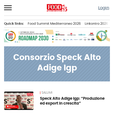
Passa
Login
al
contenuto
Quick links:
Food Summit Mediterraneo 2026
Linkontro 2026
F
Menu principale
Consorzio Speck Alto
Adige Igp
SALUMI
News
Speck Alto Adige Igp: “Produzione
ed export in crescita”