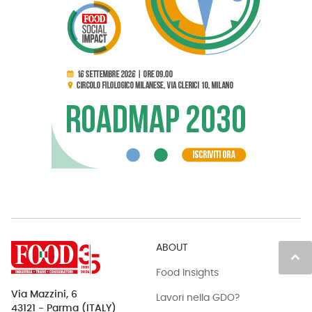
ABOUT
keyboard_arrow_up
Food Insights
Via Mazzini, 6
Lavori nella GDO?
43121 - Parma (ITALY)