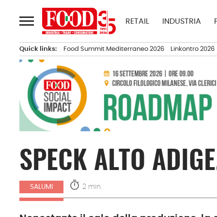
Passa
al
RETAIL
INDUSTRIA
contenuto
Quick links:
Food Summit Mediterraneo 2026
Linkontro 2026
SPECK ALTO ADIGE
timer
2 min.
SALUMI