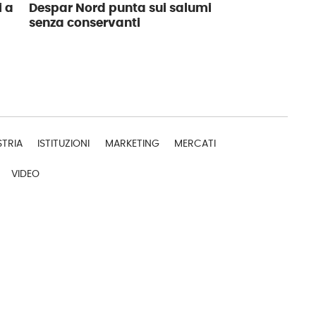
i a
Despar Nord punta sui salumi
senza conservanti
STRIA
ISTITUZIONI
MARKETING
MERCATI
VIDEO