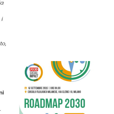
la
 i
to,
ni
.