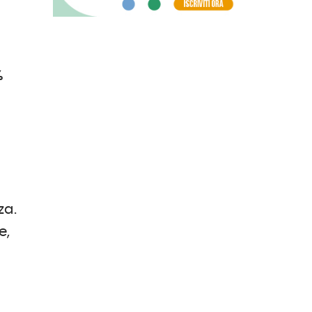
%
za.
e,
o