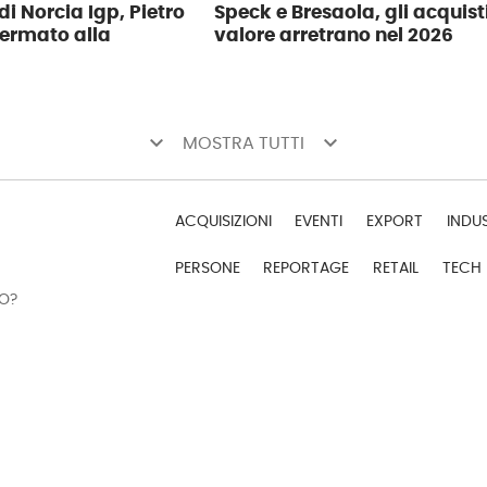
di Norcia Igp, Pietro
Speck e Bresaola, gli acquist
fermato alla
valore arretrano nel 2026
keyboard_arrow_down
keyboard_arrow_down
MOSTRA TUTTI
ACQUISIZIONI
EVENTI
EXPORT
INDU
PERSONE
REPORTAGE
RETAIL
TECH
DO?