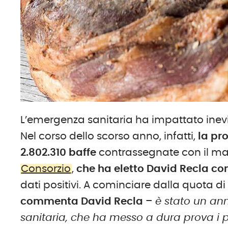
L’emergenza sanitaria ha impattato inevi
Nel corso dello scorso anno, infatti,
la pr
2.802.310 baffe
contrassegnate con il ma
Consorzio
,
che ha eletto David Recla c
dati positivi. A cominciare dalla quota d
commenta David Recla
–
è stato un an
sanitaria, che ha messo a dura prova i p