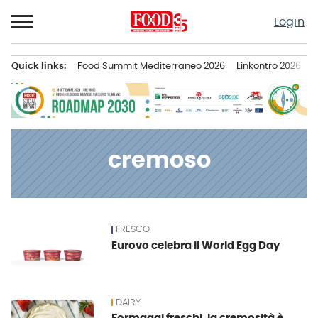
Passa
Login
al
contenuto
Quick links:
Food Summit Mediterraneo 2026
Linkontro 2026
F
Menu principale
cremoso
FRESCO
News
Eurovo celebra il World Egg Day
DAIRY