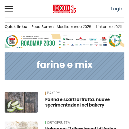
Passa
Login
al
contenuto
Quick links:
Food Summit Mediterraneo 2026
Linkontro 2026
F
Menu principale
farine e mix
BAKERY
News
Farina e scarti di frutta: nuove
sperimentazioni nel bakery
ORTOFRUTTA