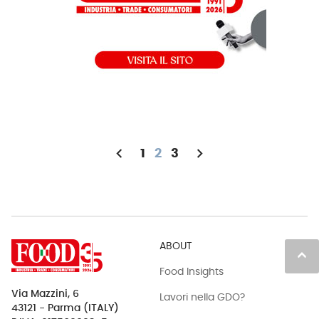
chevron_left
chevron_right
1
2
3
ABOUT
keyboard_arrow_up
Food Insights
Via Mazzini, 6
Lavori nella GDO?
43121 - Parma (ITALY)