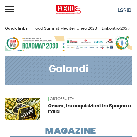
Passa
Login
al
contenuto
Quick links:
Food Summit Mediterraneo 2026
Linkontro 2026
F
Menu principale
Galandi
ORTOFRUTTA
News
Orsero, tre acquisizioni tra Spagna e
Italia
MAGAZINE