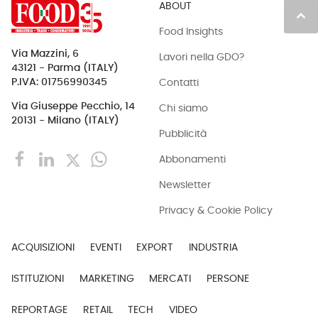
ABOUT
keyboard_arrow_up
Food Insights
Via Mazzini, 6
Lavori nella GDO?
43121 - Parma (ITALY)
Contatti
P.IVA: 01756990345
Via Giuseppe Pecchio, 14
Chi siamo
20131 - Milano (ITALY)
Pubblicità
Abbonamenti
Newsletter
Privacy & Cookie Policy
ACQUISIZIONI
EVENTI
EXPORT
INDUSTRIA
ISTITUZIONI
MARKETING
MERCATI
PERSONE
REPORTAGE
RETAIL
TECH
VIDEO