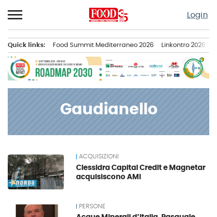
Passa
Login
al
contenuto
Quick links:
Food Summit Mediterraneo 2026
Linkontro 2026
F
Menu principale
Gaudianello
ACQUISIZIONI
News
Clessidra Capital Credit e Magnetar
acquisiscono AMI
PERSONE