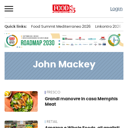
Passa
Login
al
contenuto
Quick links:
Food Summit Mediterraneo 2026
Linkontro 2026
F
Menu principale
John Mackey
FRESCO
News
Grandi manovre in casa Memphis
Meat
RETAIL