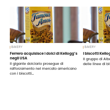
News
BAKERY
BAKERY
Ferrero acquisisce i dolci di Kellogg’s
I biscotti Kell
negli USA
Il gruppo di Alba
Il gigante dolciario prosegue di
delle linee di b
rafforzamento nel mercato americano
con i biscotti…