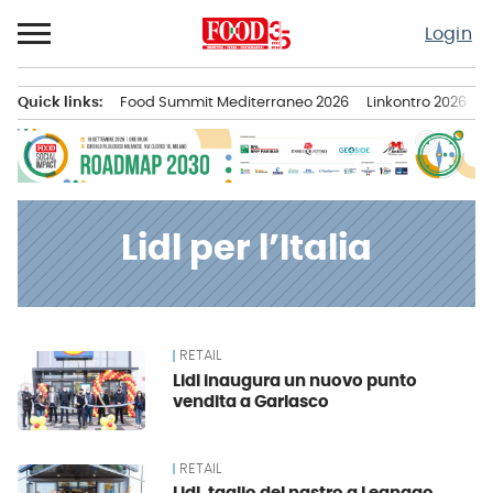
Passa
Login
al
contenuto
Quick links:
Food Summit Mediterraneo 2026
Linkontro 2026
F
Menu principale
Lidl per l’Italia
RETAIL
News
Lidl inaugura un nuovo punto
vendita a Garlasco
RETAIL