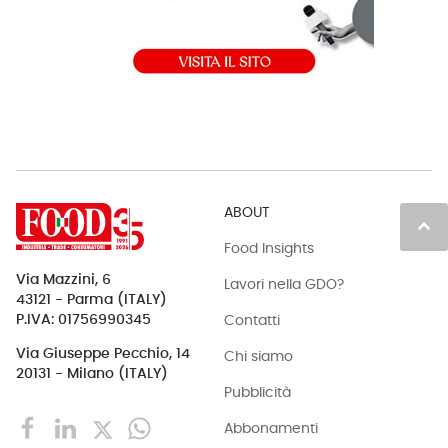
ABOUT
keyboard_arrow_up
Food Insights
Via Mazzini, 6
Lavori nella GDO?
43121 - Parma (ITALY)
Contatti
P.IVA: 01756990345
Via Giuseppe Pecchio, 14
Chi siamo
20131 - Milano (ITALY)
Pubblicità
Abbonamenti