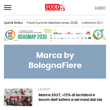
Passa
Login
al
contenuto
Quick links:
Food Summit Mediterraneo 2026
Linkontro 2026
F
Menu principale
Marca by
BolognaFiere
EVENTI
News
Marca 2027, +13% di iscrizioni e
boom dell’estero a sei mesi dal via