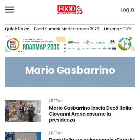
Passa
Login
al
contenuto
Quick links:
Food Summit Mediterraneo 2026
Linkontro 2026
F
Menu principale
Mario Gasbarrino
RETAIL
News
Mario Gasbarrino lascia Decò Italia:
Giovanni Arena assume la
presidenza
RETAIL