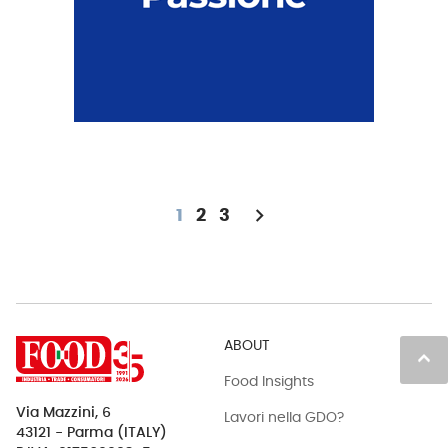
chevron_right
1
2
3
ABOUT
keyboard_arrow_up
Food Insights
Via Mazzini, 6
Lavori nella GDO?
43121 - Parma (ITALY)