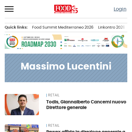
Passa
Login
al
contenuto
Quick links:
Food Summit Mediterraneo 2026
Linkontro 2026
F
Menu principale
Massimo Lucentini
RETAIL
News
Todis, Giannalberto Cancemi nuovo
Direttore generale
RETAIL