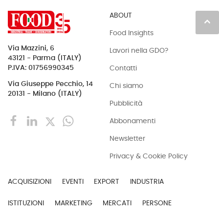
ABOUT
keyboard_arrow_up
Food Insights
Via Mazzini, 6
Lavori nella GDO?
43121 - Parma (ITALY)
Contatti
P.IVA: 01756990345
Via Giuseppe Pecchio, 14
Chi siamo
20131 - Milano (ITALY)
Pubblicità
Abbonamenti
Newsletter
Privacy & Cookie Policy
ACQUISIZIONI
EVENTI
EXPORT
INDUSTRIA
ISTITUZIONI
MARKETING
MERCATI
PERSONE