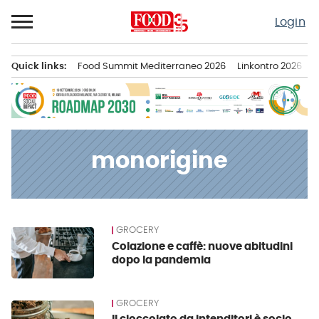
Passa
Login
al
contenuto
Quick links:
Food Summit Mediterraneo 2026
Linkontro 2026
F
Menu principale
monorigine
GROCERY
News
Colazione e caffè: nuove abitudini
dopo la pandemia
GROCERY