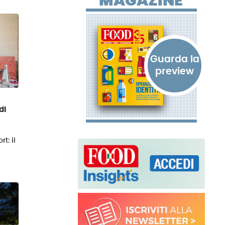
MAGAZINE
di
t: il