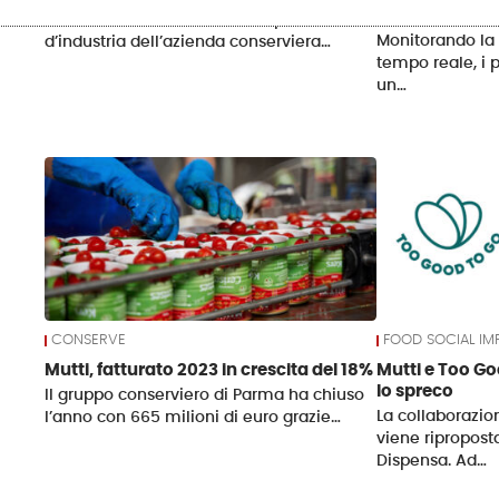
sui pomodori
È morto all'età di 83 anni il capitano
Monitorando la 
d’industria dell’azienda conserviera…
tempo reale, i 
un…
CONSERVE
FOOD SOCIAL IM
Mutti, fatturato 2023 in crescita del 18%
Mutti e Too G
lo spreco
Il gruppo conserviero di Parma ha chiuso
La collaborazio
l’anno con 665 milioni di euro grazie…
viene ripropost
Dispensa. Ad…