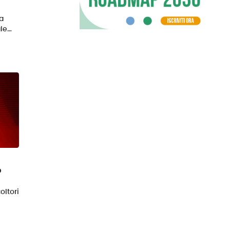
a
le…
o
oltori