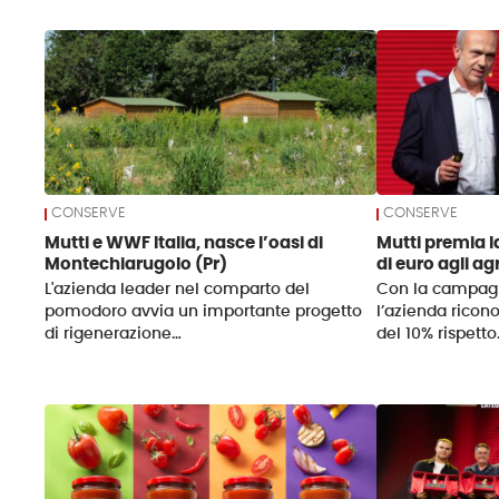
News
CONSERVE
CONSERVE
Mutti e WWF Italia, nasce l’oasi di
Mutti premia la
Montechiarugolo (Pr)
di euro agli agr
L'azienda leader nel comparto del
Con la campag
pomodoro avvia un importante progetto
l’azienda ricon
di rigenerazione…
del 10% rispett