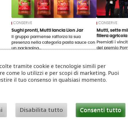
CONSERVE
CONSERVE
Sughi pronti, Mutti lancia Lion Jar
Mutti, sette mil
filiera agricola
Il gruppo parmense rafforza la sua
Premiati i vinci
presenza nella categoria pasta sauce con
del premio Pom
un packaging…
condizioni…
ccolte tramite cookie e tecnologie simili per
re come lo utilizzi e per scopi di marketing. Puoi
gestire il tuo consenso in qualsiasi momento.
i
Disabilita tutto
Consenti tutto
CI HANNO LASCIATO
CONSERVE
Addio a Marcello Mutti
Mutti e Cnr, s