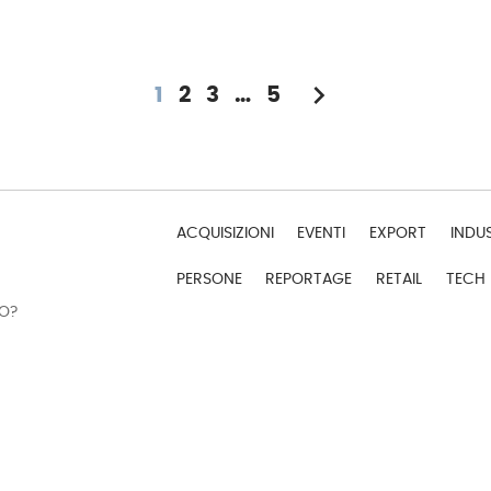
chevron_right
1
2
3
…
5
ACQUISIZIONI
EVENTI
EXPORT
INDU
PERSONE
REPORTAGE
RETAIL
TECH
DO?