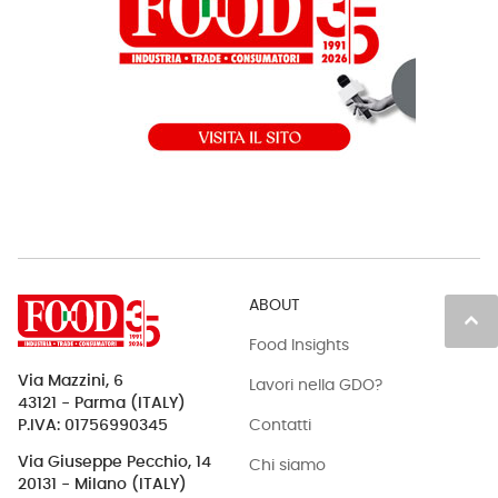
ABOUT
keyboard_arrow_up
Food Insights
Via Mazzini, 6
Lavori nella GDO?
43121 - Parma (ITALY)
Contatti
P.IVA: 01756990345
Via Giuseppe Pecchio, 14
Chi siamo
20131 - Milano (ITALY)