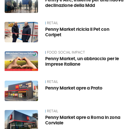
Penny e Airc, insieme per una nuova
declinazione della Mdd
RETAIL
Penny Market ricicla il Pet con
Coripet
FOOD SOCIAL IMPACT
Penny Market, un abbraccio per le
imprese italiane
RETAIL
Penny Market apre a Prato
RETAIL
Penny Market apre a Roma in zona
Corviale