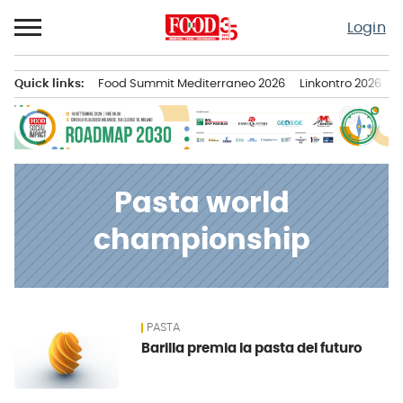
Passa
Login
al
contenuto
Quick links:
Food Summit Mediterraneo 2026
Linkontro 2026
F
Menu principale
Pasta world
championship
PASTA
News
Barilla premia la pasta del futuro