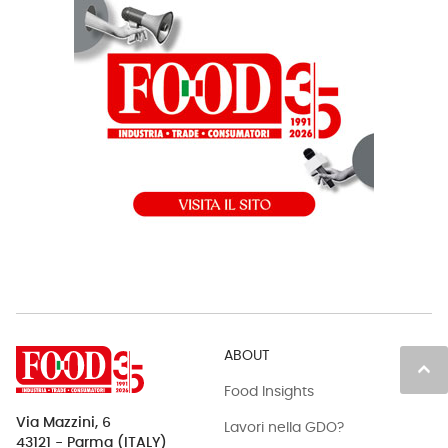
ABOUT
keyboard_arrow_up
Food Insights
Via Mazzini, 6
Lavori nella GDO?
43121 - Parma (ITALY)