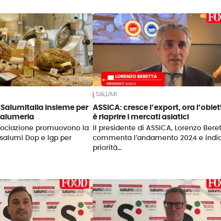
SALUMI
e Salumitalia insieme per
ASSICA: cresce l’export, ora l’obiet
 salumeria
è riaprire i mercati asiatici
ssociazione promuovono la
Il presidente di ASSICA, Lorenzo Beret
salumi Dop e Igp per
commenta l’andamento 2024 e indic
priorità…