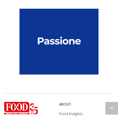
ABOUT
keyboard_arrow_up
Food Insights