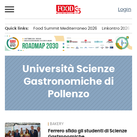
Passa
Login
al
contenuto
Quick links:
Food Summit Mediterraneo 2026
Linkontro 2026
F
Menu principale
Università Scienze
Gastronomiche di
Pollenzo
BAKERY
News
Ferrero sfida gli studenti di Scienze
Gastronomiche