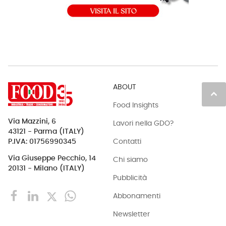
ABOUT
keyboard_arrow_up
Food Insights
Via Mazzini, 6
Lavori nella GDO?
43121 - Parma (ITALY)
Contatti
P.IVA: 01756990345
Via Giuseppe Pecchio, 14
Chi siamo
20131 - Milano (ITALY)
Pubblicità
Abbonamenti
Newsletter