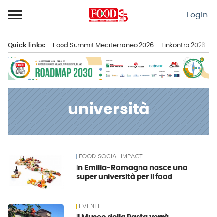
Passa
Login
al
contenuto
Quick links:
Food Summit Mediterraneo 2026
Linkontro 2026
F
Menu principale
università
FOOD SOCIAL IMPACT
News
In Emilia-Romagna nasce una
super università per il food
EVENTI