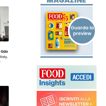
MAGAZINE
a Gdo
taly,
a