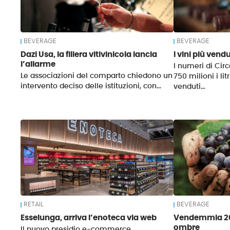
BEVERAGE
BEVERAGE
Dazi Usa, la filiera vitivinicola lancia
I vini più vend
l’allarme
I numeri di Circ
Le associazioni del comparto chiedono un
750 milioni i li
intervento deciso delle istituzioni, con…
venduti…
RETAIL
BEVERAGE
Esselunga, arriva l’enoteca via web
Vendemmia 202
ombre
Il nuovo presidio e-commerce