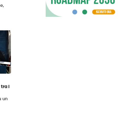
e,
tra i
u un