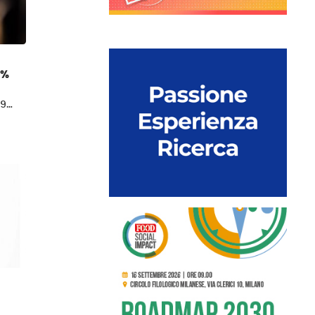
0%
,9…