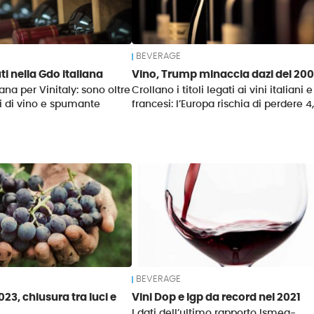
BEVERAGE
uti nella Gdo italiana
Vino, Trump minaccia dazi del 20
ana per Vinitaly: sono oltre
Crollano i titoli legati ai vini italiani e
tri di vino e spumante
francesi: l’Europa rischia di perdere 4
BEVERAGE
3, chiusura tra luci e
Vini Dop e Igp da record nel 2021
I dati dell’ultimo rapporto Ismea-