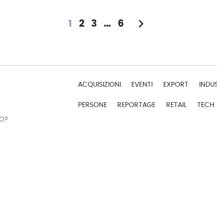
chevron_right
1
2
3
…
6
ACQUISIZIONI
EVENTI
EXPORT
INDU
PERSONE
REPORTAGE
RETAIL
TECH
DO?