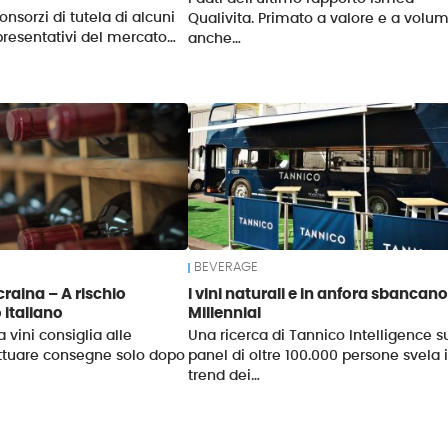
Consorzi di tutela di alcuni
Qualivita. Primato a valore e a volum
ppresentativi del mercato…
anche…
BEVERAGE
craina – A rischio
I vini naturali e in anfora sbancano 
o italiano
Millennial
a vini consiglia alle
Una ricerca di Tannico Intelligence s
ettuare consegne solo dopo
panel di oltre 100.000 persone svela i
trend dei…