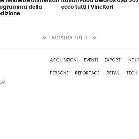
 le tendenze alimentari
Italian Food Awards USA 202
programma della
ecco tutti i Vincitori
dizione
keyboard_arrow_down
keyboard_arrow_down
MOSTRA TUTTI
ACQUISIZIONI
EVENTI
EXPORT
INDU
PERSONE
REPORTAGE
RETAIL
TECH
DO?