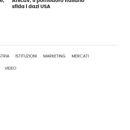
6,
Anicav, il pomodoro italiano
sfida i dazi USA
STRIA
ISTITUZIONI
MARKETING
MERCATI
VIDEO