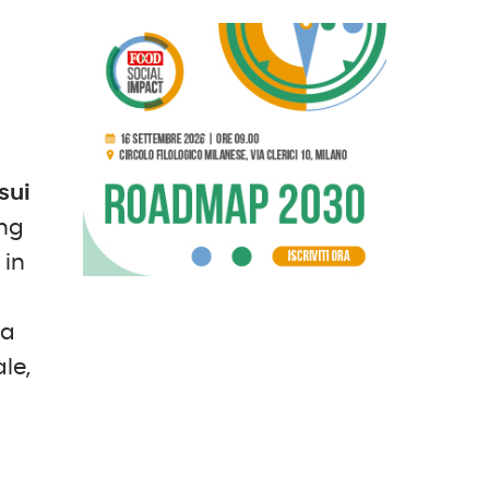
l
sui
ong
 in
ma
le,