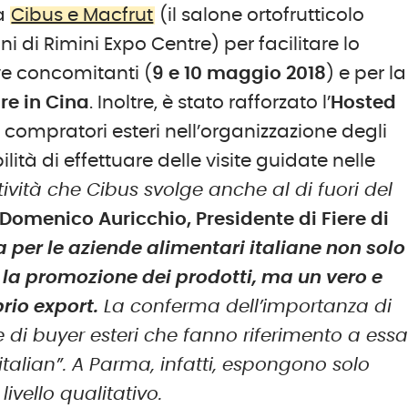
ra
Cibus e Macfrut
(il salone ortofrutticolo
 di Rimini Expo Centre) per facilitare lo
ve concomitanti (
9 e 10 maggio 2018
) e per la
e in Cina
. Inoltre, è stato rafforzato l’
Hosted
 compratori esteri nell’organizzazione degli
ibilità di effettuare delle visite guidate nelle
tività che Cibus svolge anche al di fuori del
Domenico Auricchio, Presidente di Fiere di
 per le aziende alimentari italiane non solo
r la promozione dei prodotti, ma un vero e
rio export.
La conferma dell’importanza di
di buyer esteri che fanno riferimento a ess
talian”. A Parma, infatti, espongono solo
ivello qualitativo.