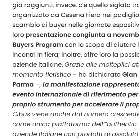
già raggiunti, invece, c’è quello siglato t
organizzato da Cesena Fiera nei padiglioni
scambio di buyer nelle giornate espositi
loro
presentazione congiunta a novembr
Buyers Program
con lo scopo di aiutare i
incontri in fiera; inoltre, offre loro la poss
aziende italiane.
Grazie alle molteplici at
momento fieristico
– ha dichiarato
Gian 
Parma
–
,
la manifestazione rappresenta
evento internazionale di riferimento pe
proprio strumento per accelerare il prop
Cibus viene anche dal numero crescente 
come unica piattaforma dell’”authentic i
aziende italiane con prodotti di assoluto l