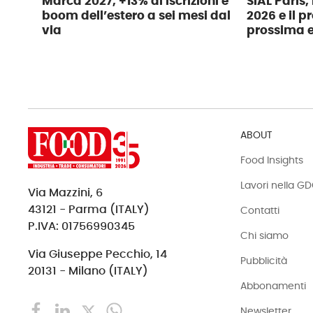
Marca 2027, +13% di iscrizioni e
SIAL Paris,
boom dell’estero a sei mesi dal
2026 e il 
via
prossima e
ABOUT
Food Insights
Lavori nella G
Via Mazzini, 6
43121 - Parma (ITALY)
Contatti
P.IVA: 01756990345
Chi siamo
Via Giuseppe Pecchio, 14
Pubblicità
20131 - Milano (ITALY)
Abbonamenti
Newsletter